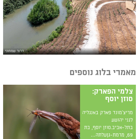
דרור שמחוני
מאמרי בלוג נוספים
צלמי הפארק:
סוזן יוסף
מריצ'מונד פארק באנגליה
לגני יהושע
בתל-אביב.סוזן יוסף, בת
69, מרמת-גןעלתה…