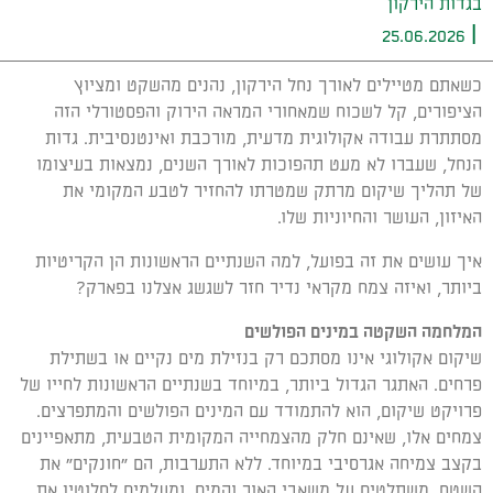
בגדות הירקון
|
25.06.2026
כשאתם מטיילים לאורך נחל הירקון, נהנים מהשקט ומציוץ
הציפורים, קל לשכוח שמאחורי המראה הירוק והפסטורלי הזה
מסתתרת עבודה אקולוגית מדעית, מורכבת ואינטנסיבית. גדות
הנחל, שעברו לא מעט תהפוכות לאורך השנים, נמצאות בעיצומו
של תהליך שיקום מרתק שמטרתו להחזיר לטבע המקומי את
האיזון, העושר והחיוניות שלו.
איך עושים את זה בפועל, למה השנתיים הראשונות הן הקריטיות
ביותר, ואיזה צמח מקראי נדיר חזר לשגשג אצלנו בפארק?
המלחמה השקטה במינים הפולשים
שיקום אקולוגי אינו מסתכם רק בנזילת מים נקיים או בשתילת
פרחים. האתגר הגדול ביותר, במיוחד בשנתיים הראשונות לחייו של
פרויקט שיקום, הוא להתמודד עם המינים הפולשים והמתפרצים.
צמחים אלו, שאינם חלק מהצמחייה המקומית הטבעית, מתאפיינים
בקצב צמיחה אגרסיבי במיוחד. ללא התערבות, הם "חונקים" את
השטח, משתלטים על משאבי האור והמים, ומעלמים לחלוטין את