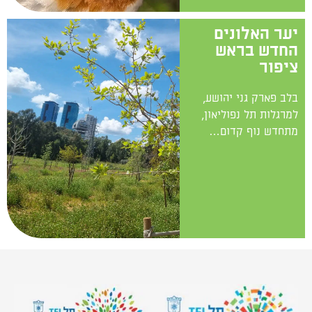
יער האלונים
החדש בראש
ציפור
בלב פארק גני יהושע,
למרגלות תל נפוליאון,
מתחדש נוף קדום…