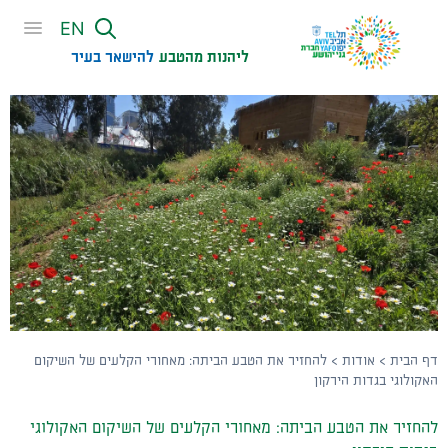
שִׂים
EN
לֵב:
בְּאֲתָר
ליהנות מהטבע
להישאר בעיר​
זֶה
מֻפְעֶלֶת
מַעֲרֶכֶת
נָגִישׁ
בִּקְלִיק
הַמְּסַיַּעַת
לִנְגִישׁוּת
הָאֲתָר.
דף הבית
>
אודות
>
להחזיר את הטבע הביתה: מאחורי הקלעים של השיקום
האקולוגי בגדות הירקון
להחזיר את הטבע הביתה: מאחורי הקלעים של השיקום האקולוגי