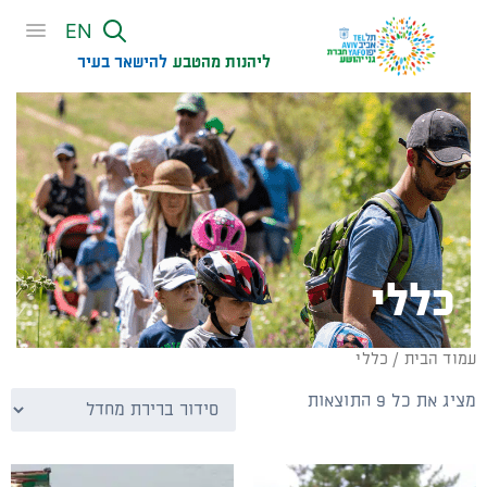
שִׂים
EN
לֵב:
בְּאֲתָר
ליהנות מהטבע
להישאר בעיר​
זֶה
מֻפְעֶלֶת
מַעֲרֶכֶת
נָגִישׁ
בִּקְלִיק
הַמְּסַיַּעַת
לִנְגִישׁוּת
הָאֲתָר.
כללי
עמוד הבית
/ כללי
מציג את כל 9 התוצאות