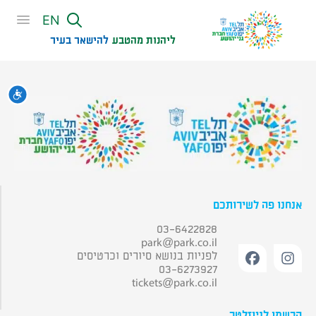
שִׂים
EN
לֵב:
בְּאֲתָר
ליהנות מהטבע
להישאר בעיר​
זֶה
מֻפְעֶלֶת
מַעֲרֶכֶת
נגי
נָגִישׁ
בִּקְלִיק
הַמְּסַיַּעַת
לִנְגִישׁוּת
הָאֲתָר.
אנחנו פה לשירותכם
03-6422828
park@park.co.il
לפניות בנושא סיורים וכרטיסים
03-6273927
tickets@park.co.il
הרשמו לניוזלטר