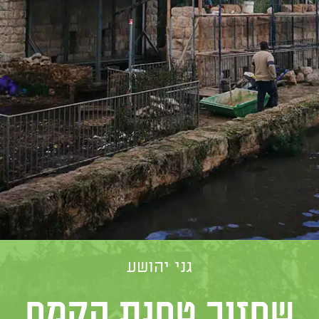
גני יהושע
שחזור טחנת הקמח