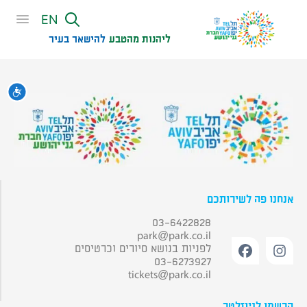
שִׂים
EN
לֵב:
בְּאֲתָר
ליהנות מהטבע
להישאר בעיר​
זֶה
מֻפְעֶלֶת
מַעֲרֶכֶת
נגי
נָגִישׁ
בִּקְלִיק
הַמְּסַיַּעַת
לִנְגִישׁוּת
הָאֲתָר.
אנחנו פה לשירותכם
03-6422828
park@park.co.il
לפניות בנושא סיורים וכרטיסים
03-6273927
tickets@park.co.il
הרשמו לניוזלטר