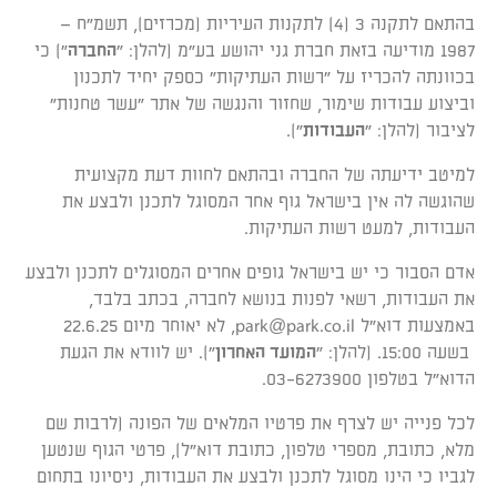
בהתאם לתקנה 3 (4) לתקנות העיריות (מכרזים), תשמ"ח –
1987 מודיעה בזאת חברת גני יהושע בע"מ (להלן: "
החברה
") כי
בכוונתה להכריז על "רשות העתיקות" כספק יחיד לתכנון
וביצוע עבודות שימור, שחזור והנגשה של אתר "עשר טחנות"
לציבור (להלן: "
העבודות
").
למיטב ידיעתה של החברה ובהתאם לחוות דעת מקצועית
שהוגשה לה אין בישראל גוף אחר המסוגל לתכנן ולבצע את
העבודות, למעט רשות העתיקות.
אדם הסבור כי יש בישראל גופים אחרים המסוגלים לתכנן ולבצע
את העבודות, רשאי לפנות בנושא לחברה, בכתב בלבד,
באמצעות דוא"ל
park@park.co.il
, לא יאוחר מיום 22.6.25
בשעה 15:00. (להלן: "
המועד האחרון
"). יש לוודא את הגעת
הדוא"ל בטלפון 03-6273900.
לכל פנייה יש לצרף את פרטיו המלאים של הפונה (לרבות שם
מלא, כתובת, מספרי טלפון, כתובת דוא"ל), פרטי הגוף שנטען
לגביו כי הינו מסוגל לתכנן ולבצע את העבודות, ניסיונו בתחום