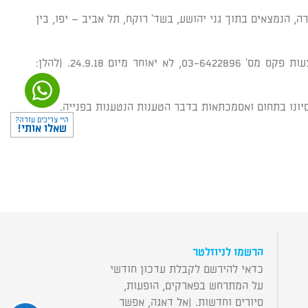
הנמצאים בתוך גני יהושע, בשד' רוקח, תל אביב – יפו, בין
אדם הסבור כי יש בישראל ספק אחר המסוגל לספק ולבצע את ההתקשרות הנ"ל, רשאי לפנות בנושא לחברה, בכתב בלבד, באמצעות פקס מס' 03-6422896, לא יאוחר מיום 24.9.18. (להלן:
סיונו בתחום ואסמכתאות בדבר הטענות הנטענות בפנייה.
היי צריכים עזרה?
שאלו אותי!
הרשמו לניוזלטר
כדאי להירשם לקבלת עדכון חודשי
על המתרחש בפארקים, הופעות,
סיורים וחדשות. (אל דאגה, אפשר