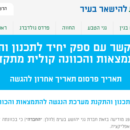
להישאר בעיר​
הרשמ
בגין
גני הטבע
החווה
פרדס גולדברג
ראש
קשר עם ספק יחיד לתכנון ו
צאות והכוונה קולית מתק
תאריך פרסום
תאריך אחרון להגשה
תכנון והתקנת מערכת הנגשה להתמצאות והכוו
החברה
") כי בכוונתה
פליקציה.