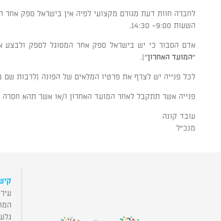
קוֹרֵא־מָסָךְ;
לחברה חוות דעת מגורם מקצועי לפיה אין בישראל ספק אחר המ
לְחַץ
השעות 9:00- 14:30.
Control-
F10
לִפְתִיחַת
"
המועד האחרון
").
תַּפְרִיט
לכל פנייה יש לצרף את פרטיו המלאים של הפונה (לרבות שם מ
נְגִישׁוּת.
פנייה אשר תתקבל לאחר המועד האחרון ו/או אשר תהא חסרה א
עובד קונה
מנכ"ל
קישו
עירי
המו
גלע