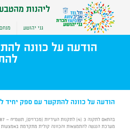
שִׂים
ליהנות מהטבע
לֵב:
בְּאֲתָר
זֶה
גני יהושע
מנחם 
מֻפְעֶלֶת
מַעֲרֶכֶת
הודעה על כוונה להת
נָגִישׁ
בִּקְלִיק
להתמ
הַמְּסַיַּעַת
לִנְגִישׁוּת
הָאֲתָר.
לְחַץ
Control-
F11
לְהַתְאָמַת
הודעה על כוונה להתקשר עם ספק יחיד ל
הָאֲתָר
לְעִוְורִים
בהתאם לתקנה 3 (4) לתקנות העיריות (מכרזים), תשמ"ח – 1987 מודיעה בזאת חברת גני יהושע בע"מ (להלן: "
הַמִּשְׁתַּמְּשִׁים
מערכת הנגשה להתמצאות והכוונה קולית מתקדמת באמצעות א
בְּתוֹכְנַת