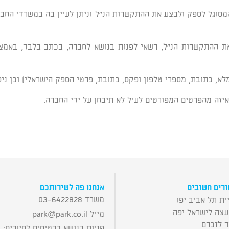
סוגל לספק ולבצע את ההתקשרות הנ"ל וניתן לעיין בה במשרדי החברה, 
לא, כתובת, מספרי טלפון ופקס, כתובת, פרטי הספק הישראלי) וכן ני
יזה מהפרטים המפורטים לעיל לא תיבחן על ידי החברה.
רים חשובים
אנחנו פה לשירותכם
משרד 03-6422828
ית תל אביב יפו
עצה לישראל יפה
מייל
park@park.co.il
ד לזכרם
פניות בנושא כרטיסים לסיורים: