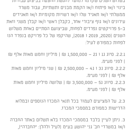
בשלוש השנים שקדמו למועד להגשת ההצעה בביצוע עבודות
בינוי ו/או פיתוח ו/או הקמת מבנים ותשתיות, עבור משרד
ממשלתי ו/או תאגיד שלו ו/או רשויות מקומיות ו/או תאגידים
עירונים ו/או גוף ציבורי אחר, כקבלן ראשי ו/או קבלן משני וזאת
ב-5 פרויקטים נפרדים לפחות, שביצועם הסתיים באחת משלוש
השנים (2020, 2019 ו 2018), שהיקפו של כל פרויקט בנפרד הנו
לפחות כמפורט לעיל:
2.2.1. סיוג ג1 ו ג2 – 1,500,000 ₪ ( מיליון וחמש מאות אלף ₪
) לפני מע"מ.
2.2.2. סיווג ג3 ו ג4 – 2,500,000 ₪ ( שני מיליון וחמש מאות
אלף ₪ ) לפני מע"מ.
2.2.3. סיווג ג5 – 3,500,000 ₪ ( שלושה מיליון וחמש מאות
אלף ₪ ) לפני מע"מ.
2.3. על המציעים לעמוד בכל תנאי המכרז הנוספים ובמלוא
הדרישות כמפורט במסמכי המכרז.
3. ניתן לעיין בלבד במסמכי המכרז בלא תשלום באתר החברה
ו/או במשרדי חב' גני יהושע בע"מ (לעיל ולהלן: "החברה"),