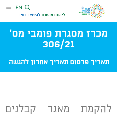
שִׂים
EN
לֵב:
בְּאֲתָר
ליהנות מהטבע
להישאר בעיר​
זֶה
מֻפְעֶלֶת
מכרז מסגרת פומבי מס'
מַעֲרֶכֶת
נָגִישׁ
306/21
בִּקְלִיק
הַמְּסַיַּעַת
לִנְגִישׁוּת
תאריך פרסום
תאריך אחרון להגשה
הָאֲתָר.
להקמת מאגר קבלנים