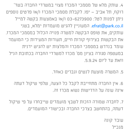
4. עותק מלא של מסמכי המכרז מצוי במשרדי החברה בשד'
רוקח, תל אביב – יפו. לקבלת מסמכי המכרז ו/או פרטים נוספים
ניתן לפנות לטל: 03-6273900 ו/או באמצעות בקשה למייל
efrat@park.co.il
. המעוניין להגיש מועמדות ימלא, בשני
עותקים, את טופס הבקשה למשרה פנויה הכלול במסמכי המכרז.
את הבקשות בצירוף קורות חיים, תעודות המעידות כי המועמד
עומד בנדרש במסמכי המכרז והמלצות יש להגיש ידנית
במעטפה סגורה בציון מס' מכרז למשרדי החברה בכתובת הנ"ל
וזאת עד ליום 5.9.24.
5. המשרה מוצעת לנשים וגברים כאחד.
6. אין החברה מתחייבת לקבל כל הצעה, שלפי שיקול דעתה
אינה עונה על הדרישות נשוא מכרז זה.
7. לחברה שמורה הזכות לשבץ מועמדים שייבחרו על פי שיקול
דעתה, בהתחשב בצרכי החברה ובכישורי המועמדים.
עובד קונה
מנכ"ל