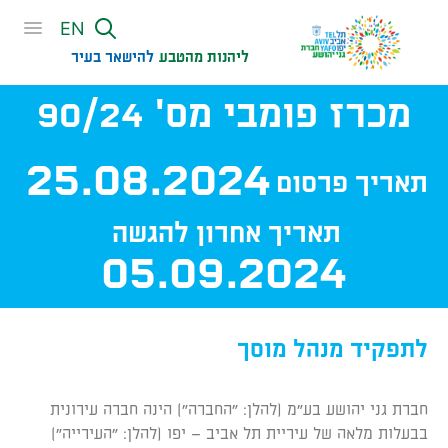
שִׂים
EN
לֵב:
בְּאֲתָר
ליהנות מהטבע
להישאר בעיר​
זֶה
מכרז פומבי מס' 90/24
מֻפְעֶלֶת
מַעֲרֶכֶת
נָגִישׁ
25.08.2024
בִּקְלִיק
תאריך פרסום
הַמְּסַיַּעַת
לִנְגִישׁוּת
תאריך אחרון להגשה
הָאֲתָר.
05.09.2024
לתפקיד מנהל מוסך
חברת גני יהושע בע"מ (להלן: "החברה") הינה חברה עירונית
בבעלות מלאה של עיריית תל אביב – יפו (להלן: "העירייה")