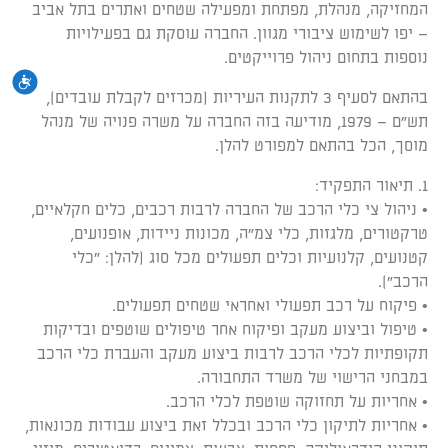
המחזיקה, מנהלת, מפתחת ומפעילה שטחים ואתרים בתל אביב
– יפו לשימוש ציבורי מגוון. החברה עוסקת גם בפעילויות
נוספות בתחום ניהול פרוייקטים.
נגי
בהתאם לסעיף 3 לתקנות העיריות (מכרזים לקבלת עובדים),
תש"ם – 1979, מודיעה בזה החברה על משרה פנויה של מנהל
מוסך, הכל בהתאם למפורט להלן.
1. תיאור התפקיד:
• ניהול צי כלי הרכב של החברה לרבות רכבים, כלים חקלאיים,
טרקטורים, מלגזות, כלי צמ"ה, מכונות ניידות, אופנועים,
קטנועים, קלנועיות וכלים תפעולים מכל סוג (להלן: "כלי
הרכב").
• פיקוח על רכב תפעולי ואחראי שטחים תפעולים.
• טיפול וביצוע מעקב ופיקוח אחר טיפולים שוטפים ובדיקות
תקופתיות לכלי הרכב לרבות ביצוע מעקב והעברת כלי הרכב
במבחני הרישוי של משרד התחבורה.
• אחריות על תחזוקה שוטפת לכלי הרכב.
• אחריות לתיקון כלי הרכב ובכלל זאת ביצוע עבודות מכונאות,