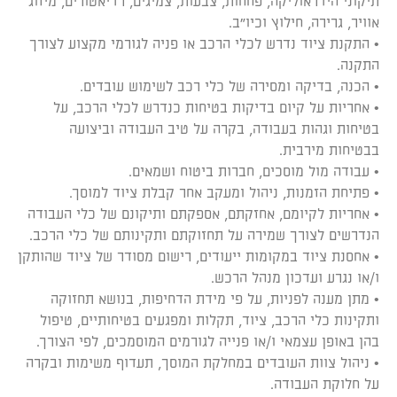
תיקוני הידראוליקה, פחחות, צבעות, צמיגים, רדיאטורים, מיזוג
אוויר, גרירה, חילוץ וכיו"ב.
• התקנת ציוד נדרש לכלי הרכב או פניה לגורמי מקצוע לצורך
התקנה.
• הכנה, בדיקה ומסירה של כלי רכב לשימוש עובדים.
• אחריות על קיום בדיקות בטיחות כנדרש לכלי הרכב, על
בטיחות וגהות בעבודה, בקרה על טיב העבודה וביצועה
בבטיחות מירבית.
• עבודה מול מוסכים, חברות ביטוח ושמאים.
• פתיחת הזמנות, ניהול ומעקב אחר קבלת ציוד למוסך.
• אחריות לקיומם, אחזקתם, אספקתם ותיקונם של כלי העבודה
הנדרשים לצורך שמירה על תחזוקתם ותקינותם של כלי הרכב.
• אחסנת ציוד במקומות ייעודים, רישום מסודר של ציוד שהותקן
ו/או נגרע ועדכון מנהל הרכש.
• מתן מענה לפניות, על פי מידת הדחיפות, בנושא תחזוקה
ותקינות כלי הרכב, ציוד, תקלות ומפגעים בטיחותיים, טיפול
בהן באופן עצמאי ו/או פנייה לגורמים המוסמכים, לפי הצורך.
• ניהול צוות העובדים במחלקת המוסך, תעדוף משימות ובקרה
על חלוקת העבודה.