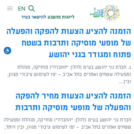
שִׂים
EN
לֵב:
בְּאֲתָר
ליהנות מהטבע
להישאר בעיר​
זֶה
הזמנה להציע הצעות להפקה והפעלה
מֻפְעֶלֶת
מַעֲרֶכֶת
של מופעי מוסיקה ותרבות בשטח
נָגִישׁ
נגי
בִּקְלִיק
פתוח ומגודר בגני יהושע
הַמְּסַיַּעַת
1. חברת גני יהושע בע"מ (להלן: "החברה") מחזיקה, מנהלת
לִנְגִישׁוּת
ומפעילה שטחים ואתרים בתל אביב – יפו לשימוש ציבורי מגוון,
הָאֲתָר.
ובין…
הזמנה להציע הצעות מחיר להפקה
והפעלה של מופעי מוסיקה ותרבות
חברת גני יהושע בע"מ (להלן: "החברה") מחזיקה, מנהלת ומפעילה
שטחים ואתרים בתל אביב – יפו לשימוש ציבורי מגוון, ובין היתר,