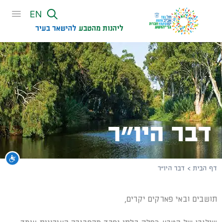
שִׂים
EN
לֵב:
בְּאֲתָר
ליהנות מהטבע
להישאר בעיר​
זֶה
מֻפְעֶלֶת
מַעֲרֶכֶת
נָגִישׁ
בִּקְלִיק
הַמְּסַיַּעַת
לִנְגִישׁוּת
הָאֲתָר.
דבר היו"ר
נגי
דף הבית
>
דבר היו"ר
תושבים ובאי פארקים יקרים,