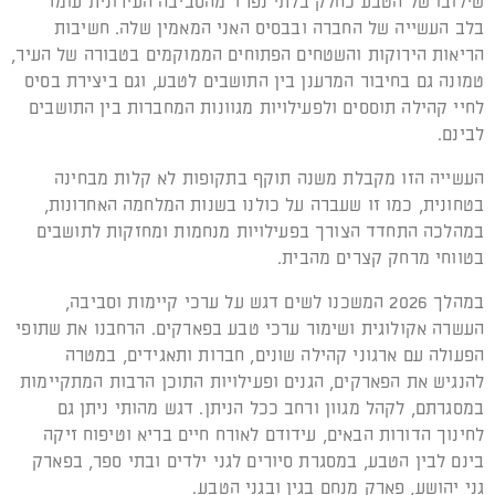
שילובו של הטבע כחלק בלתי נפרד מהסביבה העירונית עומד
בלב העשייה של החברה ובבסיס האני המאמין שלה. חשיבות
הריאות הירוקות והשטחים הפתוחים הממוקמים בטבורה של העיר,
טמונה גם בחיבור המרענן בין התושבים לטבע, וגם ביצירת בסיס
לחיי קהילה תוססים ולפעילויות מגוונות המחברות בין התושבים
לבינם.
העשייה הזו מקבלת משנה תוקף בתקופות לא קלות מבחינה
בטחונית, כמו זו שעברה על כולנו בשנות המלחמה האחרונות,
במהלכה התחדד הצורך בפעילויות מנחמות ומחזקות לתושבים
בטווחי מרחק קצרים מהבית.
במהלך 2026 המשכנו לשים דגש על ערכי קיימות וסביבה,
העשרה אקולוגית ושימור ערכי טבע בפארקים. הרחבנו את שתופי
הפעולה עם ארגוני קהילה שונים, חברות ותאגידים, במטרה
להנגיש את הפארקים, הגנים ופעילויות התוכן הרבות המתקיימות
במסגרתם, לקהל מגוון ורחב ככל הניתן. דגש מהותי ניתן גם
לחינוך הדורות הבאים, עידודם לאורח חיים בריא וטיפוח זיקה
בינם לבין הטבע, במסגרת סיורים לגני ילדים ובתי ספר, בפארק
גני יהושע, פארק מנחם בגין ובגני הטבע.