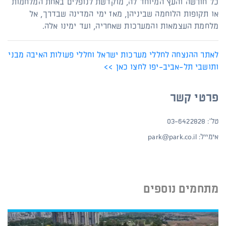
כל חורשה והעץ המיוחד לה, מוקדשת לנופלים באחת המלחמות
או תקופות הלוחמה שביניהן, מאז ימי המדינה שבדרך, אל
מלחמת העצמאות והמערכות שאחריה, ועד ימינו אלה.
לאתר ההנצחה לחללי מערכות ישראל וחללי פעולות האיבה מבני
ותושבי תל-אביב-יפו לחצו כאן >>
פרטי קשר
טל': 03-6422828
אימייל:
park@park.co.il
מתחמים נוספים