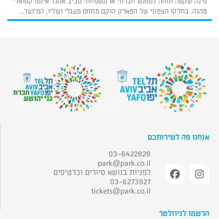
פינה שקטה ונוחה למפגש חברתי או משפחתי סביב אתגר אינטלקטואלי
מהנה. בחלקו הצפוני של הפארק הוקם מתחם מעגלי ושליו, המיועד...
אנחנו פה לשירותכם
03-6422828
park@park.co.il
לפניות בנושא סיורים וכרטיסים
03-6273927
tickets@park.co.il
הרשמו לניוזלטר