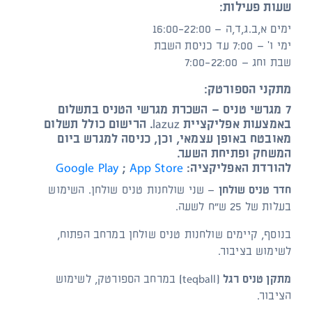
שעות פעילות:
ימים א,ב.ג,ד,ה – 16:00-22:00
ימי ו' – 7:00 עד כניסת השבת
שבת וחג – 7:00-22:00
מתקני הספורטק:
7 מגרשי טניס –
השכרת מגרשי הטניס בתשלום
באמצעות אפליקציית lazuz. הרישום כולל תשלום
מאובטח באופן עצמאי, וכן, כניסה למגרש ביום
המשחק ופתיחת השער.
להורדת האפליקציה:
App Store
;
Google Play
חדר טניס שולחן
– שני שולחנות טניס שולחן. השימוש
בעלות של 25 ש"ח לשעה.
בנוסף, קיימים שולחנות טניס שולחן במרחב הפתוח,
לשימוש בציבור.
מתקן טניס רגל (teqball)
במרחב הספורטק, לשימוש
הציבור.