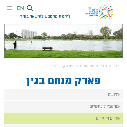
שִׂים
EN
לֵב:
בְּאֲתָר
ליהנות מהטבע
להישאר בעיר​
זֶה
מֻפְעֶלֶת
מַעֲרֶכֶת
נָגִישׁ
בִּקְלִיק
הַמְּסַיַּעַת
לִנְגִישׁוּת
דף הבית
>
פינות ומתחמים
>
ספורטק דרום
הָאֲתָר.
פארק מנחם בגין
אירועים
אטרקציות בתשלום
אתרים מיוחדים