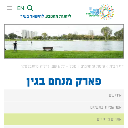
שִׂים
EN
לֵב:
בְּאֲתָר
ליהנות מהטבע
להישאר בעיר​
זֶה
מֻפְעֶלֶת
מַעֲרֶכֶת
נָגִישׁ
בִּקְלִיק
הַמְּסַיַּעַת
לִנְגִישׁוּת
דף הבית
>
פינות ומתחמים
>
פסל – ללא שם, גדליה סוחובלסקי
הָאֲתָר.
פארק מנחם בגין
אירועים
אטרקציות בתשלום
אתרים מיוחדים