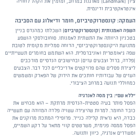
ציון (Landmark) מארגנת במרחב, ומזמין את הקהל לחוויה
אינטראקטיבית ודינמית.
העמקה: קונסטרוקטיביזם, חומר ודיאלוג עם הסביבה
השפה האמנותית (קונסטרוקטיביזם)
השכלתו כמהנדס בניין
בטכניון היוותה את התשתית לאמנותו. סוחובולסקי הושפע
מתנועת ה"קונסטרוקטיביזם", הדוחה סמליות מקומית לטובת
שפה גיאומטרית ואוניברסלית. הוא השתמש בחומרים תעשייתיים
(פלדה, ברזל וצבעים עזים) ובחישובים הנדסיים מורכבים
ליצירת פסלים שהם פרויקטים אדריכליים לכל דבר. הצבעים
העזים של עבודותיו חותכים את הירוק של הפארק ומשמשים
כמחוללי תנועה במרחב הציבורי.
"ללא שם": בין מסה לאנרגיה
הפסל פותר בעיה סטטית-הנדסית מרתקת – הוא מכחיש את
כובד החומר. למרות שהיצירה עשויה פלדה המזוהה עם תעשייה
כבדה, היא נראית קלילה כנייר. פרופילי המתכת מרוקנים את
הפסל ממסה פנימית, משרטטים קווי מתאר על רקע השמיים,
ומשדרים אנרגיה, כיוון ותנועה.