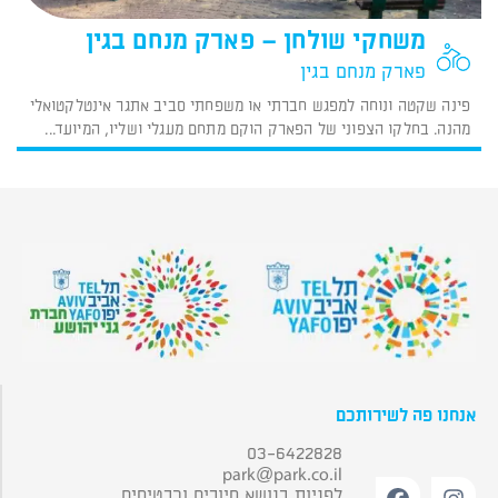
משחקי שולחן – פארק מנחם בגין
פארק מנחם בגין
פינה שקטה ונוחה למפגש חברתי או משפחתי סביב אתגר אינטלקטואלי
מהנה. בחלקו הצפוני של הפארק הוקם מתחם מעגלי ושליו, המיועד...
אנחנו פה לשירותכם
03-6422828
park@park.co.il
לפניות בנושא סיורים וכרטיסים