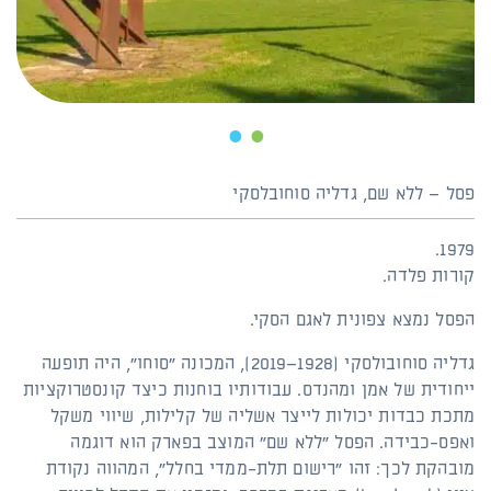
2
1
פסל – ללא שם, גדליה סוחובלסקי
1979.
קורות פלדה.
הפסל נמצא צפונית לאגם הסקי.
גדליה סוחובולסקי (1928–2019), המכונה "סוחו", היה תופעה
ייחודית של אמן ומהנדס. עבודותיו בוחנות כיצד קונסטרוקציות
מתכת כבדות יכולות לייצר אשליה של קלילות, שיווי משקל
ואפס-כבידה. הפסל "ללא שם" המוצב בפארק הוא דוגמה
מובהקת לכך: זהו "רישום תלת-ממדי בחלל", המהווה נקודת