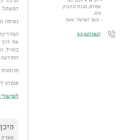
הביאו איתכם: נעלי
תרגול יו
ספורט, מגבת ובקבוק
המשקל. ה
מים.
משך השיעור: שעה
נשימה נכ
המדריכה 
03-6273927
בחו״ל. הי
התודעה ו
מוזמנות 
מומלץ לה
לשיעורי 
היכן
פארק ש