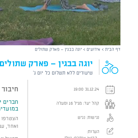
קוֹרֵא־מָסָךְ;
לְחַץ
Control-
F10
לִפְתִיחַת
תַּפְרִיט
נְגִישׁוּת.
דף הבית
>
אירועים
>
יוגה בבגין – פארק שתולים
יוגה בבגין – פארק שתולים
שיעורים ללא תשלום כל יום ג'
חיבור 
31.12.24 19:00
חברים י
קהל יעד:
מגיל 16 ומעלה
במועדים
נגישות:
נגיש
הצטרפו ל
ואחד, עם 
הערות: