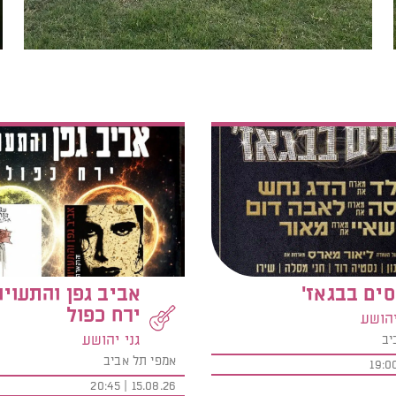
ים בבגאז'
אביב גפן והתעויו
ירח כפול
יהושע
גני יהושע
יב
אמפי תל אביב
15.08.26 | 20:45