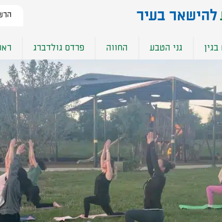
להישאר בעיר​
הרשמ
בגין
גני הטבע
החווה
פרדס גולדברג
ראש