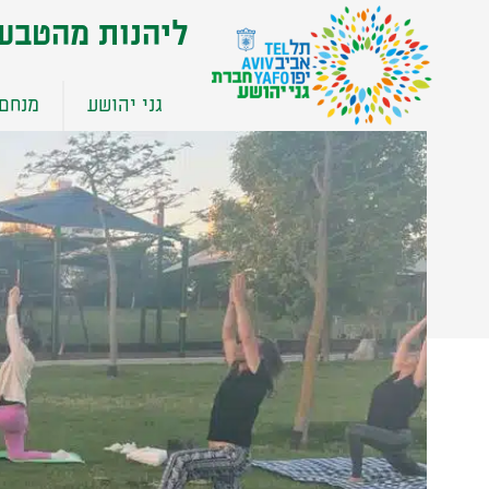
שִׂים
ליהנות מהטבע
לֵב:
בְּאֲתָר
זֶה
גני יהושע
מנחם 
מֻפְעֶלֶת
מַעֲרֶכֶת
נָגִישׁ
בִּקְלִיק
הַמְּסַיַּעַת
לִנְגִישׁוּת
הָאֲתָר.
לְחַץ
Control-
F11
לְהַתְאָמַת
הָאֲתָר
לְעִוְורִים
הַמִּשְׁתַּמְּשִׁים
בְּתוֹכְנַת