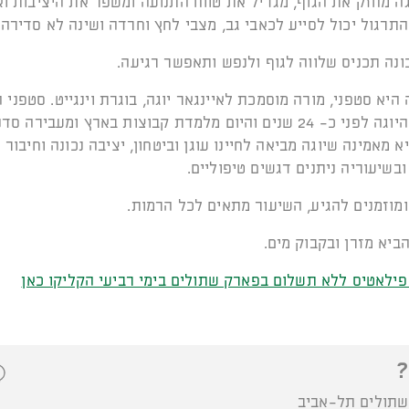
גה מחזק את הגוף, מגדיל את טווח התנועה ומשפר את היציבות וא
תרגול יכול לסייע לכאבי גב, מצבי לחץ וחרדה ושינה לא סדירה.
ונה תכניס שלווה לגוף ולנפש ותאפשר רגיעה.
היא סטפני, מורה מוסמכת לאיינגאר יוגה, בוגרת וינגייט. סטפני 
את דרך היוגה לפני כ- 24 שנים והיום מלמדת קבוצות בארץ ומעבירה ס
א מאמינה שיוגה מביאה לחיינו עוגן וביטחון, יציבה נכונה וחיבור 
בשיעוריה ניתנים דגשים טיפוליים.
ומוזמנים להגיע, השיעור מתאים לכל הרמות.
ביא מזרן ובקבוק מים.
פילאטיס ללא תשלום בפארק שתולים בימי רביעי הקליקו כאן
?
תולים תל-אביב