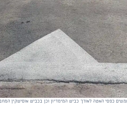
שים כפסי האטה לאורך כביש המימדיון וכן בכביש אוסישקין המחבר