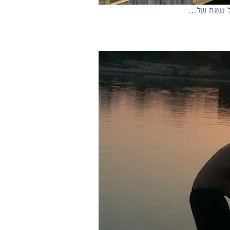
על שטח של…