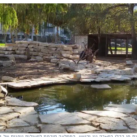
 חי בבלי בפארק גני יהושע. המסלעה תורמת לפעילות גופנית של ב