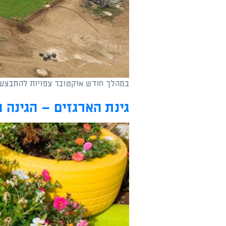
קוֹרֵא־מָסָךְ;
לְחַץ
Control-
F10
לִפְתִיחַת
תַּפְרִיט
נְגִישׁוּת.
במהלך חודש אוקטובר צפויות להתבצע 
גינת הארגזים – הגינה 