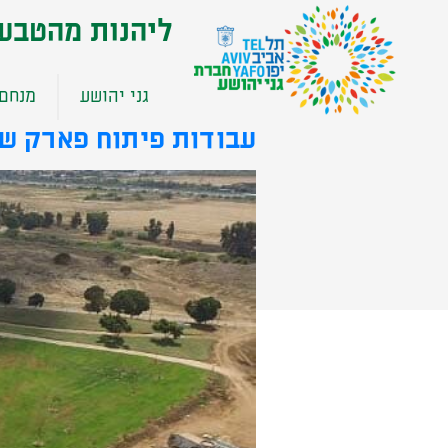
שִׂים
ליהנות מהטבע
לֵב:
בְּאֲתָר
זֶה
גני יהושע
מנחם 
מֻפְעֶלֶת
מַעֲרֶכֶת
עבודות פיתוח פארק ש
נָגִישׁ
בִּקְלִיק
הַמְּסַיַּעַת
לִנְגִישׁוּת
הָאֲתָר.
לְחַץ
Control-
F11
לְהַתְאָמַת
הָאֲתָר
לְעִוְורִים
הַמִּשְׁתַּמְּשִׁים
בְּתוֹכְנַת