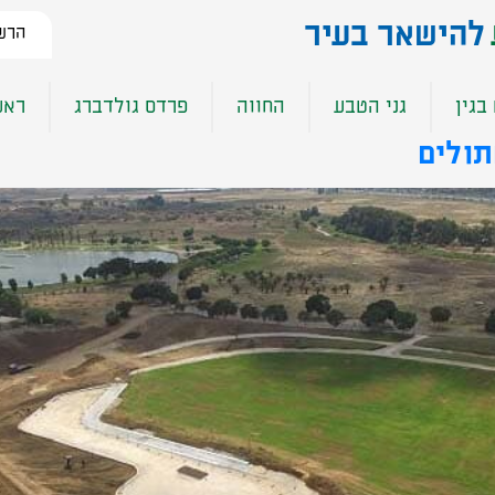
להישאר בעיר​
הרשמ
בגין
גני הטבע
החווה
פרדס גולדברג
ראש
תולים