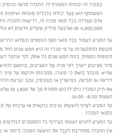
במכרז זה ובחוזה המצורף לו. החברה תראה בניסיון של בעל מניות משמעותי במצ
קוֹרֵא־מָסָךְ;
לְחַץ
המשתתף הוא בעל יכולת כלכלית מוכחת ואיתנות פי
Control-
אדם ועמידה בכל תנאי מכרז זה, דרישות החברה ודרי
F10
4,000,000 ₪ (ארבעה מיליון שקלים חדשים לא כולל מע"מ) לפחות, בכל אחת משלוש השנים שקדמו לפרסום המכרז (החל מחודש ינואר 2023 ואילך).
לִפְתִיחַת
על המציע לעמוד בכל תנאי הסף הנוספים ובמלוא הדריש
תַּפְרִיט
תקופת ההתקשרות על פי מכרז זה היא חמש שנים החל מיום
נְגִישׁוּת.
תקופות נוספות, בנות חמש שנים כל אחת, לפי שיקול דע
סיור מציעים ייערך לפי פניה של המציעים, בהתאם להורא
שהיא. מובהר בזאת כי מועדו, מתכונתו והיקפו של סיור 
דרישה או תביעה, במישרין או בעקיפין, עקב קביעת הלוח הא
את תיק המכרז ניתן לרכוש תמורת סך של 1,800 ₪ שלא יוחזר בשום מקרה.
השעות 8:30- 14:00.
בתנאי המכרז.
על המציע להגיש הצעתו בצירוף כל המסמכים הנדרשים במשרדי החברה
אין החברה מתחייבת לקבל את ההצעה הטובה ביותר או כ