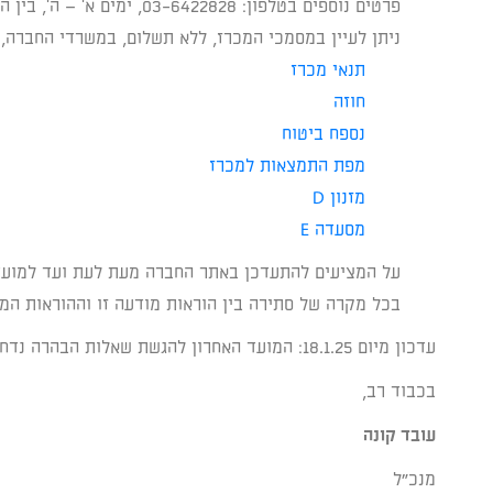
פרטים נוספים בטלפון: 03-6422828, ימים א' – ה', בין השעות 8:30 – 15:00.
ניתן לעיין במסמכי המכרז, ללא תשלום, במשרדי החברה, 
תנאי מכרז
חוזה
נספח ביטוח
מפת התמצאות למכרז
מזנון D
מסעדה E
על המציעים להתעדכן באתר החברה מעת לעת ועד למועד ה
בכל מקרה של סתירה בין הוראות מודעה זו וההוראות המצ
עדכון מיום 18.1.25: המועד האחרון להגשת שאלות הבהרה נדחה ליום
בכבוד רב,
עובד קונה
מנכ"ל