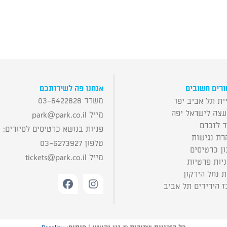
רים חשובים
אנחנו פה לשירותכם
משרד 03-6422828
ית תל אביב יפו
עצה לישראל יפה
מייל
park@park.co.il
ד לזכרם
פניות בנושא כרטיסים לסיורים:
רת נגישות
טלפון 03-6273927
ן כרטיסים
מייל
tickets@park.co.il
יות פרטיות
 נחל הירקון
 הירידים תל אביב