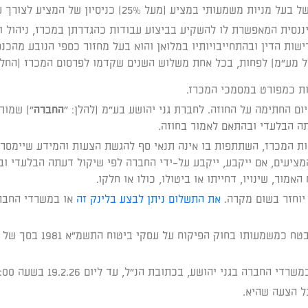
יע (מעל 25%) כניסיון של המציע לצורך עמידה בתנאי זה.
ננסית המאפשרת לו להשקיע בביצוע עבודות כהגדרתן במכרז, ניהול ו
שות הדין ובהתחייבויותיו במלואן והוא בעל מחזור כספי הנובע מהכנ
ות כמפורט במסמכי המכרז.
 החתימה על החוזה. לחברת גני יהושע בע"מ (להלן: "
החברה
") שמור
תה הבלעדי ובהתאם לאמור בחוזה.
ות המכרז, השתתפות בו אינה תנאי סף להגשת הצעות והמידע שיימסר ב
המציעים, אם ייקבע, ייקבע על-ידי החברה לפי שיקול דעתה הבלעדי ו
מור, שינויו, דחייתו או ביטולו, כולו או חלקו.
את התשלום ניתן לבצע בלינק זה
או במשרדי החברה,
 בגני יהושע, בכתובת הנ"ל, עד ליום 19.2.26 בשעה 12:00.
ל הצעה שהיא.