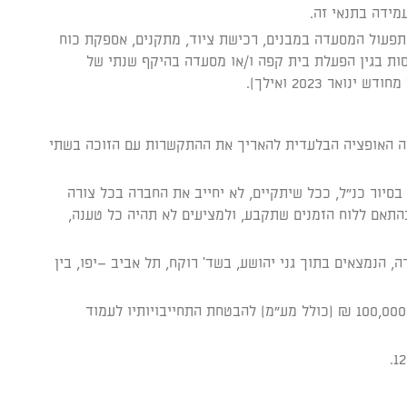
תפעול המסעדה במבנים, רכישת ציוד, מתקנים, אספקת כוח
סות בגין הפעלת בית קפה ו/או מסעדה בהיקף שנתי של
ה האופציה הבלעדית להאריך את ההתקשרות עם הזוכה בשתי
סיור כנ"ל, ככל שיתקיים, לא יחייב את החברה בכל צורה
בהתאם ללוח הזמנים שתקבע, ולמציעים לא תהיה כל טענה,
 הנמצאים בתוך גני יהושע, בשד' רוקח, תל אביב –יפו, בין
על המציע לצרף להצעתו ערבות בנקאית או ערבות של מבטח כמשמעותו בחוק הפיקוח על עסקי ביטוח התשמ"א 1981 בסך של 100,000 ₪ (כולל מע"מ) להבטחת התחייבויותיו לעמוד