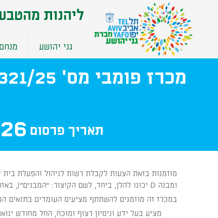
שִׂים
ליהנות מהטבע
לֵב:
בְּאֲתָר
זֶה
גני יהושע
מנחם 
מֻפְעֶלֶת
מַעֲרֶכֶת
נָגִישׁ
בִּקְלִיק
הַמְּסַיַּעַת
לִנְגִישׁוּת
הָאֲתָר.
026
תאריך פרסום
לְחַץ
Control-
F11
לְהַתְאָמַת
הָאֲתָר
ומבנה D יכונו להלן, ביחד, לשם הקיצור: "המבנים"), באזור הידוע בשם "ספורטק צפון" בגני יהושע (להלן: "הפארק").
לְעִוְורִים
במכרז זה מוזמנים להשתתף מציעים העומדים בתנאים המ
הַמִּשְׁתַּמְּשִׁים
בְּתוֹכְנַת