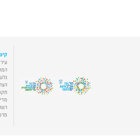
קישו
עירי
המו
גלע
הצה
תקנו
מדינ
רשות
מרכז