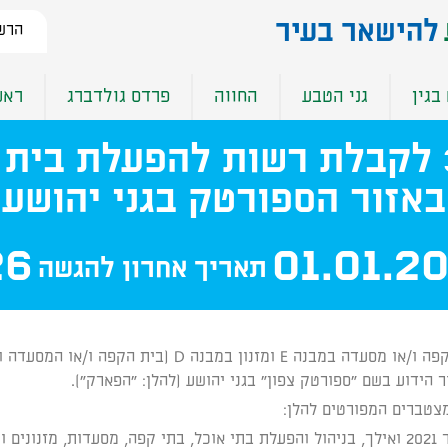
להישאר בעיר​
הרשמ
בגין
גני הטבע
החווה
פרדס גולדברג
ראש
מכרז פומבי מס' 321/25 לקבלת רשות לה
באזור הספורטק בגני יהושע
26
01.01.2
תאריך אחרון להגשה
צטברים המפורטים להלן:
מציע בעל ידע וניסיון רצוף ומוכח, החל מחודש ינואר 2021 ואילך, בניהול והפעלת בתי אוכל,