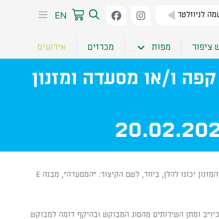
EN
ה לניוזלטר
 ציפור
מפות
מכרזים
אירועים
פעלת בית קפה ו/או מסעדה ומזנון
20.02.20
מוזמנות בזאת הצעות לקבלת רשות לניהול והפעלת בית קפה ו/או מסעדה במבנה E ומזנון במבנה D (בית הקפה ו/או המסעדה והמזנון יכונו להלן, ביחד, לשם הקיצור: "המסעדה", מבנה E
 בתי קפה, מסעדות, מזנונים וכיו"ב ומתן השירותים מהסוג המבוקש ובהיקף דומה למבוקש