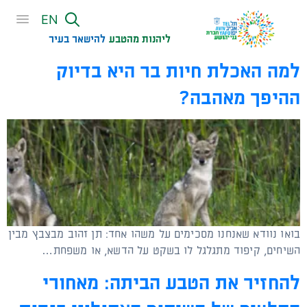
שִׂים
EN
לֵב:
בְּאֲתָר
ליהנות מהטבע
להישאר בעיר​
זֶה
למה האכלת חיות בר היא בדיוק
מֻפְעֶלֶת
מַעֲרֶכֶת
ההיפך מאהבה?
נָגִישׁ
בִּקְלִיק
הַמְּסַיַּעַת
לִנְגִישׁוּת
הָאֲתָר.
בואו נוודא שאנחנו מסכימים על משהו אחד: תן זהוב מבצבץ מבין
השיחים, קיפוד מתגלגל לו בשקט על הדשא, או משפחת…
להחזיר את הטבע הביתה: מאחורי