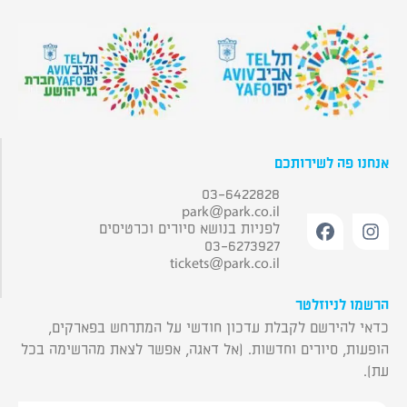
אנחנו פה לשירותכם
03-6422828
park@park.co.il
לפניות בנושא סיורים וכרטיסים
03-6273927
tickets@park.co.il
הרשמו לניוזלטר
כדאי להירשם לקבלת עדכון חודשי על המתרחש בפארקים,
הופעות, סיורים וחדשות. (אל דאגה, אפשר לצאת מהרשימה בכל
עת).