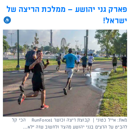
פארק גני יהושע – ממלכת הריצה של
ישראל!
נגי
מאת: אייל כטוני | קבוצת ריצה וכושר RunForce1 הכי קל
להביט על הרצים בגני יהושע מהצד ולחשוב שזה "לא…