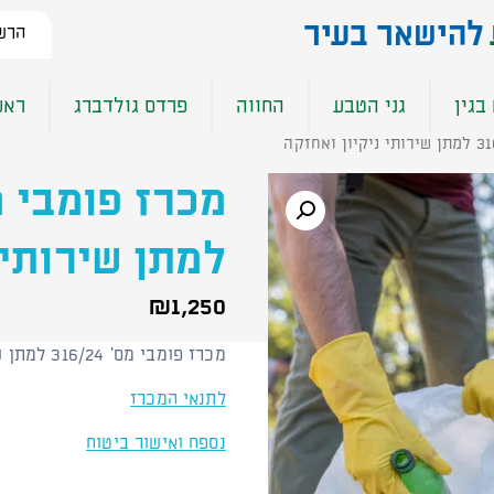
להישאר בעיר​
הרשמ
בגין
גני הטבע
החווה
פרדס גולדברג
ראש
למתן שירותי 
₪
1,250
מכרז פומבי מס' 316/24 למתן שירותי ניקיון ואחזקה
לתנאי המכרז
נספח ואישור ביטוח