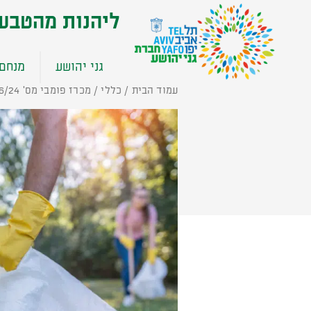
שִׂים
ליהנות מהטבע
לֵב:
בְּאֲתָר
זֶה
גני יהושע
מנחם 
מֻפְעֶלֶת
מַעֲרֶכֶת
עמוד הבית
/
כללי
/ מכרז פומבי מס' 316/24 למתן שירותי ניקיון ואחזקה
נָגִישׁ
בִּקְלִיק
הַמְּסַיַּעַת
לִנְגִישׁוּת
הָאֲתָר.
לְחַץ
Control-
F11
לְהַתְאָמַת
הָאֲתָר
לְעִוְורִים
הַמִּשְׁתַּמְּשִׁים
בְּתוֹכְנַת