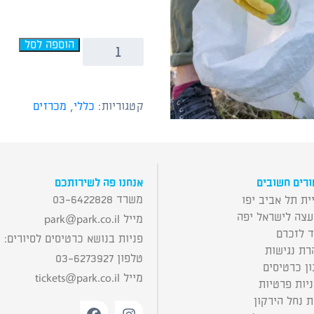
הוספה לסל
קטגוריות:
כללי
,
מכרזים
רים חשובים
אנחנו פה לשירותכם
משרד 03-6422828
ית תל אביב יפו
עצה לישראל יפה
מייל
park@park.co.il
ד לזכרם
פניות בנושא כרטיסים לסיורים:
רת נגישות
טלפון 03-6273927
ן כרטיסים
מייל
tickets@park.co.il
יות פרטיות
 נחל הירקון