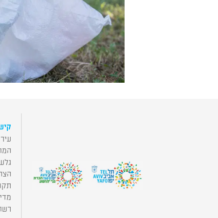
קוֹרֵא־מָסָךְ;
לְחַץ
Control-
F10
לִפְתִיחַת
תַּפְרִיט
נְגִישׁוּת.
קישו
עירי
המו
גלע
הצה
תקנו
מדינ
רשות