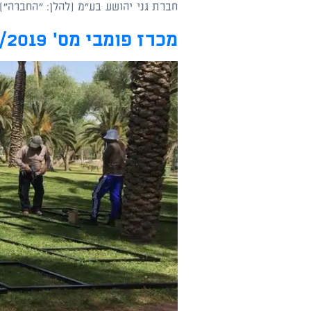
חברת גני יהושע בע"מ (להלן: "החברה")
מכרז פומבי מס' 62/2019 למילוי משרת רכז תוכן