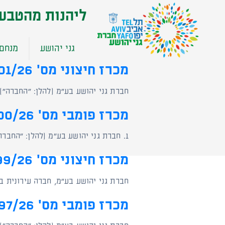
שִׂים
ליהנות מהטבע
לֵב:
בְּאֲתָר
זֶה
גני יהושע
מנחם 
מֻפְעֶלֶת
מַעֲרֶכֶת
מכרז חיצוני מס' 101/26 למילוי משרת מנהל/ת חשבונות (2 תקנים)
נָגִישׁ
בִּקְלִיק
חברת גני יהושע בע"מ (להלן: "החברה")
הַמְּסַיַּעַת
מכרז פומבי מס' 100/26 למילוי משרת סמנכ"ל לכספים
לִנְגִישׁוּת
הָאֲתָר.
1. חברת גני יהושע בע"מ (להלן: "החברה") מזמינה בזאת מועמדים העומדים בתנאי הסף להגיש מועמדותם לתפקיד סמנכ"ל כספים, במשרה מלאה…
לְחַץ
Control-
מכרז חיצוני מס' 99/26 למילוי משרת מנהל/ת צי רכב
F11
לְהַתְאָמַת
חברת גני יהושע בע"מ, חברה עירונית בבעלות מ
הָאֲתָר
לְעִוְורִים
מכרז פומבי מס' 97/26 למשרת מנהל מתקן ספורטק צפון
הַמִּשְׁתַּמְּשִׁים
בְּתוֹכְנַת