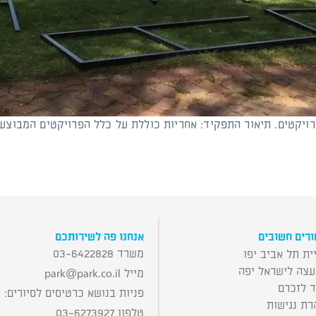
ויקטים. תיאור התפקיד: אחריות כוללת על כלל הפרויקטים המבוצעי
רים חשובים
אנחנו פה לשירותכם
משרד 03-6422828
ית תל אביב יפו
עצה לישראל יפה
מייל
park@park.co.il
ד לזכרם
פניות בנושא כרטיסים לסיורים:
רת נגישות
טלפון 03-6273927