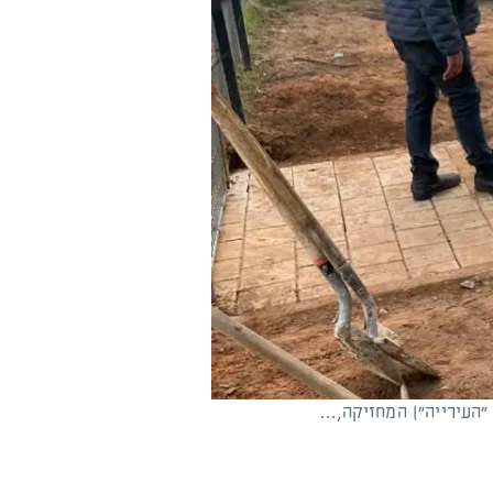
 "העירייה") המחזיקה,…