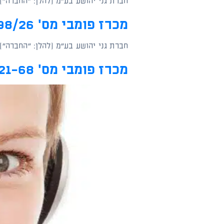
חברת גני יהושע בע"מ (להלן: "החברה")
קוֹרֵא־מָסָךְ;
לְחַץ
מכרז פומבי מס' 98/26 למשרת מנהל/ת הנדסה ופיתוח פרויקטים
Control-
F10
חברת גני יהושע בע"מ (להלן: "החברה")
לִפְתִיחַת
מכרז פומבי מס' 2/2021-68
תַּפְרִיט
נְגִישׁוּת.