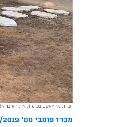
חברת גני יהושע בע"מ (להלן: "החברה")
מכרז פומבי מס' 63/2019 למילוי משרת רכז פעילויות