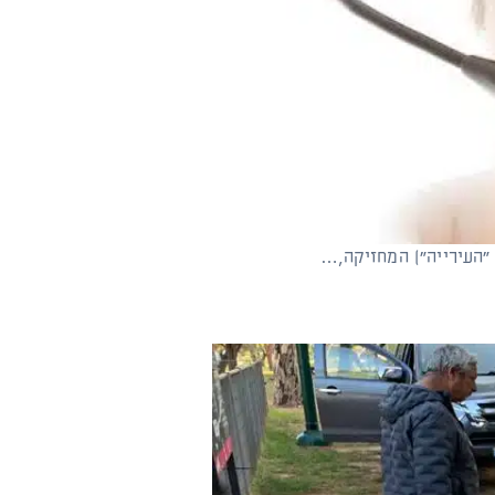
 "העירייה") המחזיקה,…