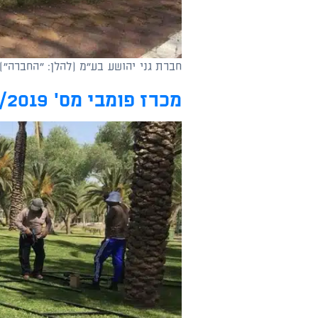
חברת גני יהושע בע"מ (להלן: "החברה"
מכרז פומבי מס' 61/2019 למילוי משרת סמנכ"ל הנדסה לביצוע פרויקטים