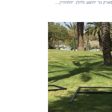
רק גני יהושע (להלן: "החווה"),…