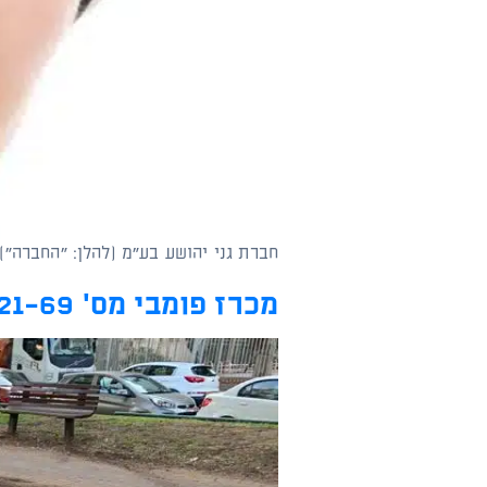
חברת גני יהושע בע"מ (להלן: "החברה")
מכרז פומבי מס' 3/2021-69