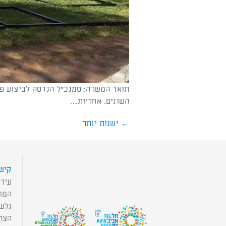
תואר המשרה: סמנכ"ל הנדסה לביצוע פר
השונים. אחריות…
←
ישנות יותר
קישו
עירי
המו
גלע
הצה