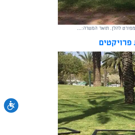
למפורט להלן. תואר המשרה:…
נגיש